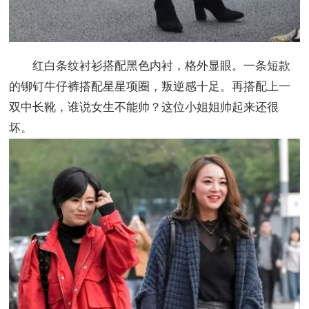
红白条纹衬衫搭配黑色内衬，格外显眼。一条短款
的铆钉牛仔裤搭配星星项圈，叛逆感十足。再搭配上一
双中长靴，谁说女生不能帅？这位小姐姐帅起来还很
坏。