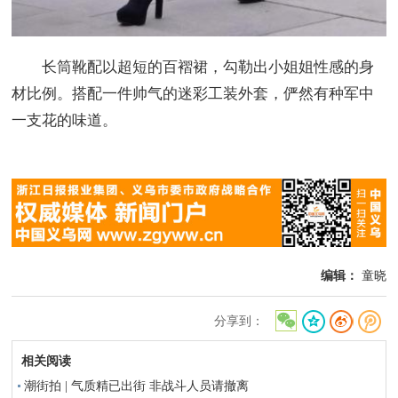
长筒靴配以超短的百褶裙，勾勒出小姐姐性感的身
材比例。搭配一件帅气的迷彩工装外套，俨然有种军中
一支花的味道。
编辑：
童晓
分享到：
相关阅读
潮街拍 | 气质精已出街 非战斗人员请撤离