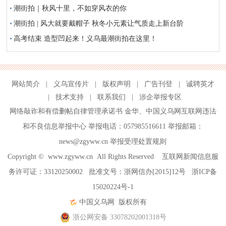
潮街拍｜秋风十里，不如穿风衣的你
潮街拍 | 风大就要戴帽子 秋冬小元素让气质走上新台阶
高考结束 造型凹起来！义乌最潮街拍在这里！
网站简介
|
义乌宣传片
|
版权声明
|
广告刊登
|
诚聘英才
|
技术支持
|
联系我们
|
涉企举报专区
网络敲诈和有偿删帖自律管理承诺书
金华
、
中国义乌网互联网违法
和不良信息举报中心
举报电话：057985516611 举报邮箱：
news@zgyww.cn
举报受理处置规则
Copyright ©
www.zgyww.cn
All Rights Reserved 互联网新闻信息服
务许可证：33120250002 批准文号：浙网信办[2015]12号
浙ICP备
15020224号-1
中国义乌网
版权所有
浙公网安备 33078202001318号